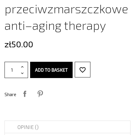
przeciwzmarszczkowe
anti–aging therapy
zł50.00
favorite_border
ADD TO BASKET
Share
OPINIE (
)